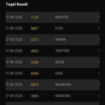
Togel Result
MALAYSIA
07-08-2026
7218
PCSO
06-08-2026
3704
TAIWAN
06-08-2026
4587
TRAFFORD
06-08-2026
3178
QATAR
06-08-2026
6642
UK6D
06-08-2026
8047
NUSANTARA
06-08-2026
0964
HONGKONG
06-08-2026
3634