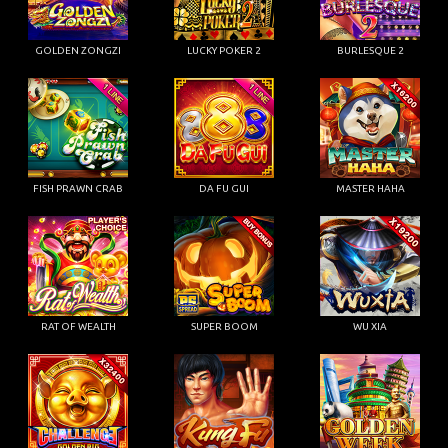
GOLDEN ZONGZI
LUCKY POKER 2
BURLESQUE 2
FISH PRAWN CRAB
DA FU GUI
MASTER HAHA
RAT OF WEALTH
SUPER BOOM
WU XIA