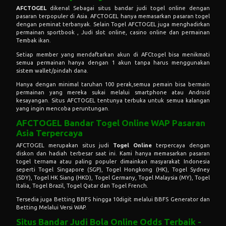
AFCTOGEL
dikenal Sebagai situs bandar judi togel online dengan
pasaran terpopuler di Asia. AFCTOGEL hanya memasarkan pasaran togel
dengan peminat terbanyak. Selain Togel AFCTOGEL juga menghadirkan
permainan sportbook , Judi slot online, casino online dan permainan
Tembak ikan.
Setiap member yang mendaftarkan akun di AFCtogel bisa menikmati
semua permainan hanya dengan 1 akun tanpa harus menggunakan
sistem wallet/pindah dana.
Hanya dengan minimal taruhan 100 perak,semua pemain bisa bermain
permainan yang mereka sukai melalui smartphone atau Android
kesayangan. Situs AFCTOGEL tentunya terbuka untuk semua kalangan
yang ingin mencoba peruntungan.
AFCTOGEL Bandar Togel Online WAP Pasaran
Asia Terpercaya
AFCTOGEL merupakan situs judi
Togel Online
terpercaya dengan
diskon dan hadiah terbesar saat ini. Kami hanya memasarkan pasaran
togel ternama atau paling populer dimainkan masyarakat Indonesia
seperti Togel Singapore (SGP), Togel Hongkong (HK), Togel Sydney
(SDY), Togel HK Siang (HKD), Togel Germany, Togel Malaysia (MY), Togel
Italia, Togel Brazil, Togel Qatar dan Togel French.
Tersedia juga Betting BBFS hingga 10digit melalui BBFS Generator dan
Betting Melalui Versi WAP.
Situs Bandar Judi Bola Online Odds Terbaik -