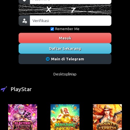
Remember Me
Masuk
Daftar Sekarang
Main di Telegram
Desktop
Wap
PlayStar