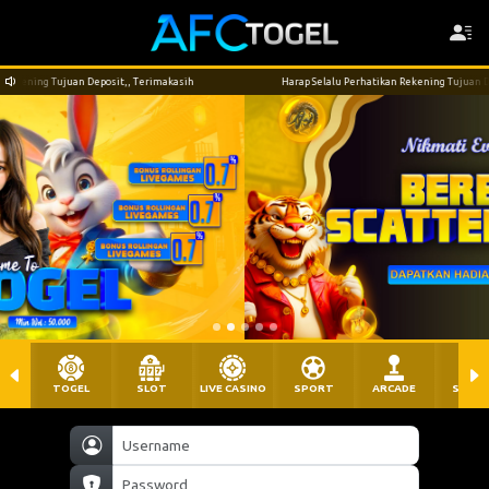
 Deposit,, Terimakasih
Harap Selalu Perhatikan Rekening Tujuan Deposit,, Terimak
TOGEL
SLOT
LIVE CASINO
SPORT
ARCADE
SABU