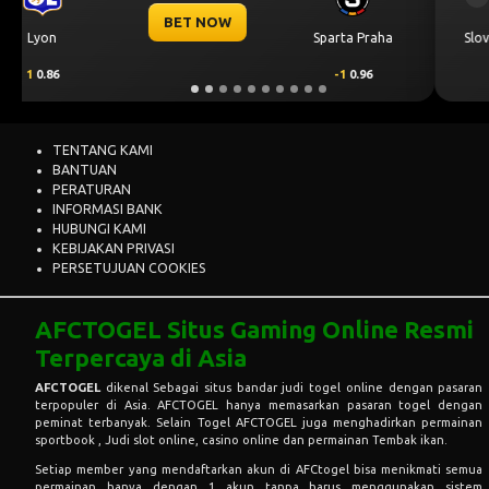
BET NOW
aha
Slovan Bratislava
Mjallby
0.5
0.83
-0.5
0.99
TENTANG KAMI
BANTUAN
PERATURAN
INFORMASI BANK
HUBUNGI KAMI
KEBIJAKAN PRIVASI
PERSETUJUAN COOKIES
AFCTOGEL Situs Gaming Online Resmi
Terpercaya di Asia
AFCTOGEL
dikenal Sebagai situs bandar judi togel online dengan pasaran
terpopuler di Asia. AFCTOGEL hanya memasarkan pasaran togel dengan
peminat terbanyak. Selain Togel AFCTOGEL juga menghadirkan permainan
sportbook , Judi slot online, casino online dan permainan Tembak ikan.
Setiap member yang mendaftarkan akun di AFCtogel bisa menikmati semua
permainan hanya dengan 1 akun tanpa harus menggunakan sistem