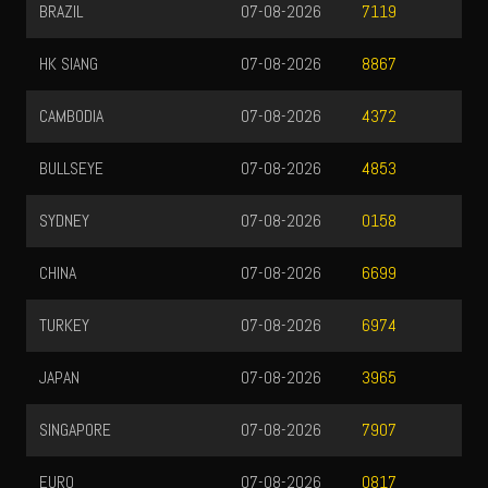
07-08-2026
MALAYSIA
7119
G
07-08-2026
PCSO
8867
A
07-08-2026
TAIWAN
4372
E
07-08-2026
TRAFFORD
4853
07-08-2026
QATAR
0158
07-08-2026
UK6D
6699
07-08-2026
NUSANTARA
6974
07-08-2026
HONGKONG
3965
RE
07-08-2026
ITALIA
7907
07-08-2026
GERMAN
0817