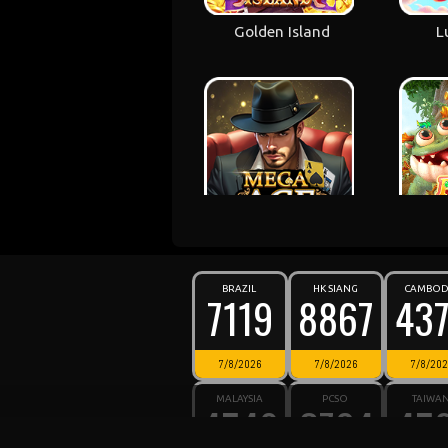
Golden Island
L
Mega Ace
P
BRAZIL
HK SIANG
CAMBOD
7119
8867
43
7/8/2026
7/8/2026
7/8/20
MALAYSIA
PCSO
TAIWA
4549
3704
45