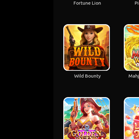
Fortune Lion
P
Wild Bounty
Mahj