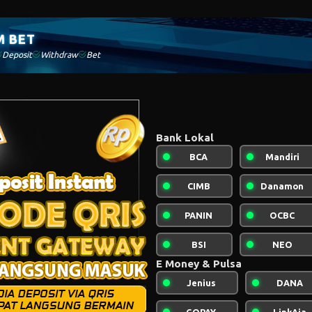
M BET
Deposit
Withdraw
Bet
 of Gold Miner
G Kong
Master of Gol
Bank Lokal
2
BNI
BRI
DBS
NOBU
Permata
BJB
DKI
SUMUT
JAGO
SeaBank
E Money & Pulsa
Jenius
DANA
ypto Verse
Thriller Town
DJ Seal