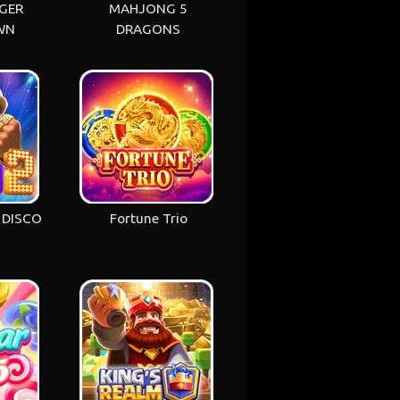
GER
MAHJONG 5
WN
DRAGONS
DISCO
Fortune Trio