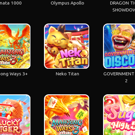
inata 1000
Olympus Apollo
DRAGON TI
SHOWDO
ong Ways 3+
Neko Titan
GOVERNMENT 
2