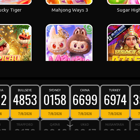
ucky Tiger
Mahjong Ways 3
Sugar Hig
ichu Pichu
Labuby
Legacy Of A
IA
BULLSEYE
SYDNEY
CHINA
TURKEY
72
4853
0158
6699
6974
3
26
7/8/2026
7/8/2026
7/8/2026
7/8/2026
7
N
TRAFFORD
QATAR
UK6D
NUSANTARA
H
87
3178
6642
8047
0964
3