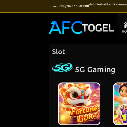
Harap Selalu Perhatikan Rekening Tuju
Jumat 7/08/2026 10:58:30
HO
Slot
5G Gaming