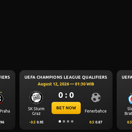
26
6/8/2026
6/8/2026
6/8/2026
6/8/2026
6
HAN
OREGON
TOTO MACAU
SYDNEY LOTTO
HONGKONG LOTTO
BOL
57
0198
6529
7097
1083
5
26
7/8/2026
7/8/2026
6/8/2026
6/8/2026
6
FIERS
E-FOOTBALL F24 INTERNATIONAL
E-FO
FRIENDLY
August 7, 2026 — 09:30 WIB
0 : 0
Saint-
e-
oise
BET NOW
e-France
e-Italy
5
1.00
0.
0.75
0.61
-0.75
-0.85