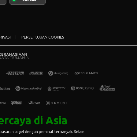
Sakuku
RIVASI
|
PERSETUJUAN COOKIES
rcaya di Asia