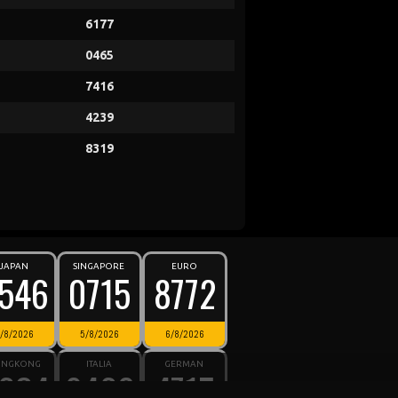
6177
0465
7416
4239
8319
JAPAN
SINGAPORE
EURO
546
0715
8772
/8/2026
5/8/2026
6/8/2026
ONGKONG
ITALIA
GERMAN
634
9460
4715