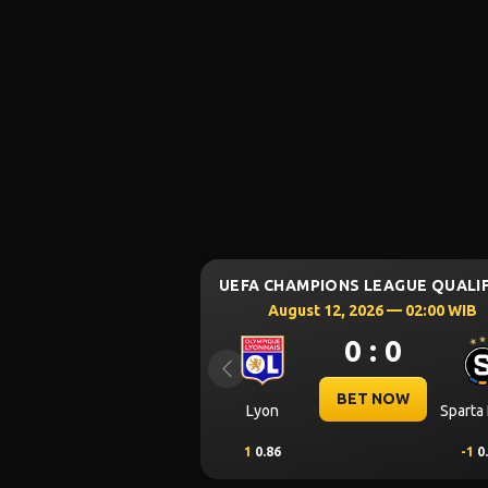
6/8/2026
6/8/2026
6/8/20
FRENCH
TOTO WU
0458
53
7/8/2026
7/8/20
UEFA CHAMPIONS LEAGUE QUALI
August 11, 2026 — 22:59 WIB
0 : 0
Previous
BET NOW
Union 
Bodo Glimt
Gill
0.75
0.82
-0.7