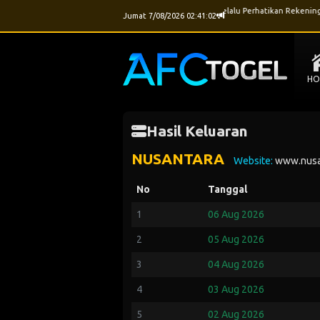
Harap Selalu Perhatikan Rekening Tuj
Jumat 7/08/2026 02:41:02
HO
Hasil Keluaran
NUSANTARA
Website:
www.nusa
No
Tanggal
1
06 Aug 2026
2
05 Aug 2026
3
04 Aug 2026
4
03 Aug 2026
5
02 Aug 2026