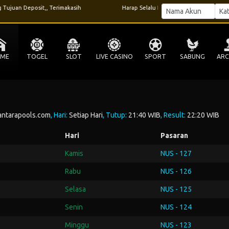
uan Deposit,, Terimakasih
Harap Selalu Perhatikan Rekening Tujuan De
ME
TOGEL
SLOT
LIVE CASINO
SPORT
SABUNG
ARC
ntarapools.com
, Hari:
Setiap Hari
, Tutup:
21:40 WIB
, Result:
22:20 WIB
Hari
Pasaran
Kamis
NUS - 127
Rabu
NUS - 126
Selasa
NUS - 125
Senin
NUS - 124
Minggu
NUS - 123