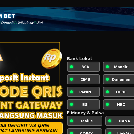
M BET
Deposit
Withdraw
Bet
Bank Lokal
BCA
Mandiri
CIMB
Danamon
PANIN
OCBC
BSI
NEO
E Money & Pulsa
Jenius
DANA