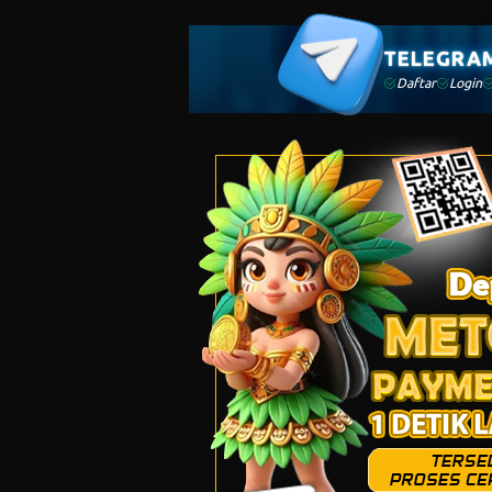
TELEGRA
Daftar
Login