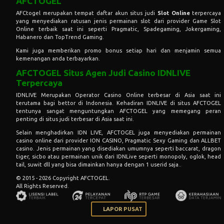
AFCTOGEL
AFCtogel merupakan tempat daftar akun situs judi
Slot Online
terpercaya
yang menyediakan ratusan jenis permainan slot dari provider Game Slot
Online terbaik saat ini seperti Pragmatic, Spadegaming, Jokergaming,
Habanero dan TopTrend Gaming.
Kami juga memberikan promo bonus setiap hari dan menjamin semua
kemenangan anda terbayarkan.
AFCTOGEL Situs Agen Judi Casino IDNLIVE
Terpercaya
IDNLIVE Merupakan Operator Casino Online terbesar di Asia saat ini
terutama bagi bettor di Indonesia. Kehadiran IDNLIVE di situs AFCTOGEL
tentunya sangat menguntungkan AFCTOGEL yang memegang peran
penting di situs judi terbesar di Asia saat ini.
Selain menghadirkan IDN LIVE, AFCTOGEL juga menyediakan permainan
casino online dari provider ION CASINO, Pragmatic Sexy Gaming dan ALLBET
casino. Jenis permainan yang disediakan umumnya seperti baccarat, dragon
tiger, sicbo atau permainan unik dari IDNLive seperti monopoly, oglok, head
tail, suwit dll yang bisa dimainkan hanya dengan 1 userid saja..
© 2015 - 2026 Copyright AFCTOGEL.
All Rights Reserved.
LAPOR PUSAT