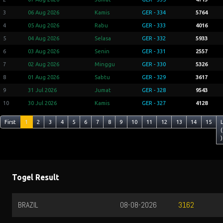
3
06 Aug 2026
Kamis
GER - 334
5764
4
05 Aug 2026
Rabu
GER - 333
4016
5
04 Aug 2026
Selasa
GER - 332
5933
6
03 Aug 2026
Senin
GER - 331
2557
7
02 Aug 2026
Minggu
GER - 330
5326
8
01 Aug 2026
Sabtu
GER - 329
3617
9
31 Jul 2026
Jumat
GER - 328
9543
10
30 Jul 2026
Kamis
GER - 327
4128
First
1
2
3
4
5
6
7
8
9
10
11
12
13
14
15
(
)
Togel Result
BRAZIL
08-08-2026
3162