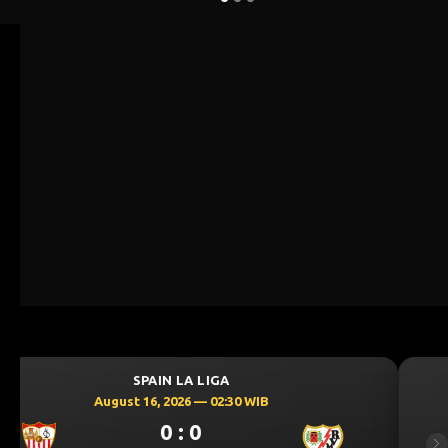
SPAIN LA LIGA
August 16, 2026 — 00:30 WIB
0 : 0
Previous
Ne