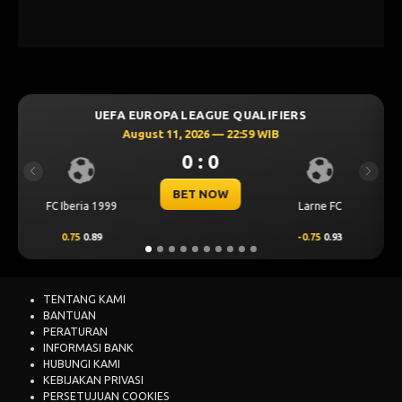
UE QUALIFIERS
UEFA CHAMPIONS LEAGUE Q
— 22:59 WIB
August 11, 2026 — 22:5
0
0 : 0
Previous
Next
OW
BET NOW
Larne FC
Bodo Glimt
-0.75
0.93
0.75
0.77
TENTANG KAMI
BANTUAN
PERATURAN
INFORMASI BANK
HUBUNGI KAMI
KEBIJAKAN PRIVASI
PERSETUJUAN COOKIES