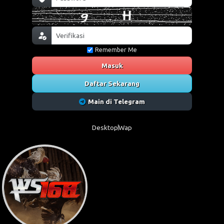
Remember Me
Masuk
Daftar Sekarang
Main di Telegram
Desktop
Wap