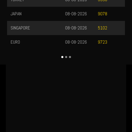
JAPAN
08-08-2026
9078
SINGAPORE
08-08-2026
5102
EURO
08-08-2026
9723