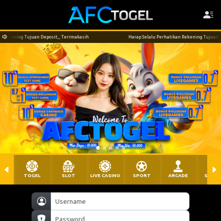
ening Tujuan Deposit,, Terimakasih
Harap Selalu Perhatikan Rekening Tujuan Depos
TOGEL
SLOT
LIVE CASINO
SPORT
ARCADE
SABU