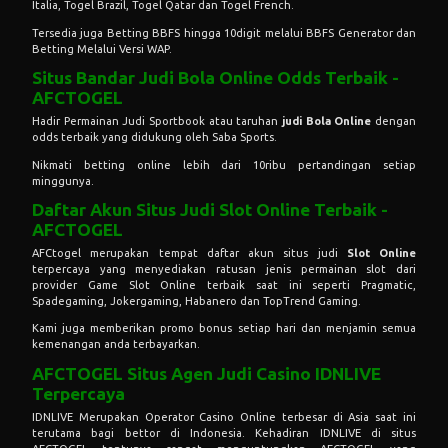
Italia, Togel Brazil, Togel Qatar dan Togel French.
Tersedia juga Betting BBFS hingga 10digit melalui BBFS Generator dan
Betting Melalui Versi WAP.
Situs Bandar Judi Bola Online Odds Terbaik -
AFCTOGEL
Hadir Permainan Judi Sportbook atau taruhan
judi Bola Online
dengan
odds terbaik yang didukung oleh Saba Sports.
Nikmati betting online lebih dari 10ribu pertandingan setiap
minggunya.
Daftar Akun Situs Judi Slot Online Terbaik -
AFCTOGEL
AFCtogel merupakan tempat daftar akun situs judi
Slot Online
terpercaya yang menyediakan ratusan jenis permainan slot dari
provider Game Slot Online terbaik saat ini seperti Pragmatic,
Spadegaming, Jokergaming, Habanero dan TopTrend Gaming.
Kami juga memberikan promo bonus setiap hari dan menjamin semua
kemenangan anda terbayarkan.
AFCTOGEL Situs Agen Judi Casino IDNLIVE
Terpercaya
IDNLIVE Merupakan Operator Casino Online terbesar di Asia saat ini
terutama bagi bettor di Indonesia. Kehadiran IDNLIVE di situs