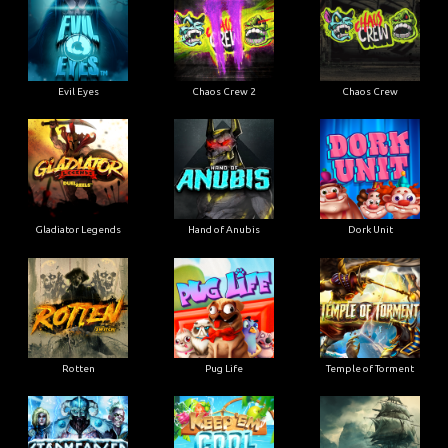
Evil Eyes
Chaos Crew 2
Chaos Crew
Gladiator Legends
Hand of Anubis
Dork Unit
Rotten
Pug Life
Temple of Torment