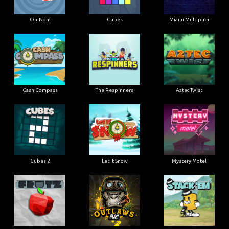
OmNom
Cubes
Miami Multiplier
Cash Compass
The Respinners
Aztec Twist
Cubes 2
Let It Snow
Mystery Motel