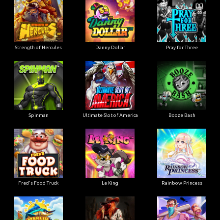
Strength of Hercules
Danny Dollar
Pray for Three
Ultimate Slot of America
Booze Bash
Spinman
Le King
Fred's Food Truck
Rainbow Princess