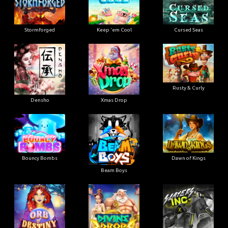
Stormforged
Keep 'em Cool
Cursed Seas
Rusty & Curly
Densho
Xmas Drop
Bouncy Bombs
Dawn of Kings
Beam Boys