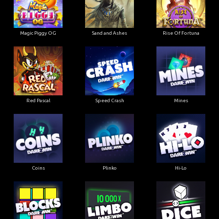
Magic Piggy OG
Sand and Ashes
Rise Of Fortuna
Red Pascal
Speed Crash
Mines
Coins
Plinko
Hi-Lo