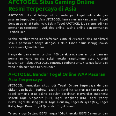
AFCTOGEL Situs Gaming Online
Resmi Terpercaya di Asia
AFCTOGEL
dikenal Sebagai situs bandar judi togel online dengan
pasaran terpopuler di Asia. AFCTOGEL hanya memasarkan pasaran togel
dengan peminat terbanyak. Selain Togel AFCTOGEL juga menghadirkan
permainan sportbook , Judi slot online, casino online dan permainan
Tembak ikan.
Setiap member yang mendaftarkan akun di AFCtogel bisa menikmati
semua permainan hanya dengan 1 akun tanpa harus menggunakan
sistem wallet/pindah dana.
Hanya dengan minimal taruhan 100 perak,semua pemain bisa bermain
permainan yang mereka sukai melalui smartphone atau Android
kesayangan. Situs AFCTOGEL tentunya terbuka untuk semua kalangan
yang ingin mencoba peruntungan.
AFCTOGEL Bandar Togel Online WAP Pasaran
Asia Terpercaya
AFCTOGEL merupakan situs judi
Togel Online
terpercaya dengan
diskon dan hadiah terbesar saat ini. Kami hanya memasarkan pasaran
togel ternama atau paling populer dimainkan masyarakat Indonesia
seperti Togel Singapore (SGP), Togel Hongkong (HK), Togel Sydney
(SDY), Togel HK Siang (HKD), Togel Germany, Togel Malaysia (MY), Togel
Italia, Togel Brazil, Togel Qatar dan Togel French.
Tersedia juga Betting BBFS hingga 10digit melalui BBFS Generator dan