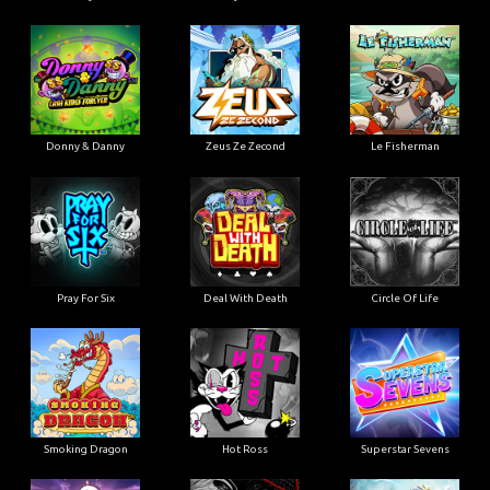
Donny & Danny
Zeus Ze Zecond
Le Fisherman
Pray For Six
Deal With Death
Circle Of Life
Smoking Dragon
Hot Ross
Superstar Sevens