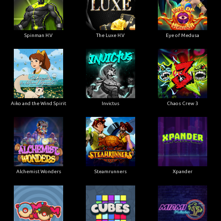
Spinman H.V
The Luxe H.V
Eye of Medusa
Aiko and the Wind Spirit
Invictus
Chaos Crew 3
Alchemist Wonders
Steamrunners
Xpander