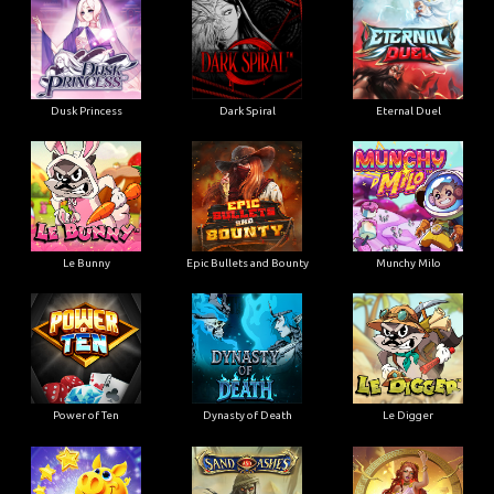
Dusk Princess
Dark Spiral
Eternal Duel
Le Bunny
Epic Bullets and Bounty
Munchy Milo
Power of Ten
Dynasty of Death
Le Digger