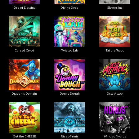
Orb of Destiny
Divine Drop
Slayers Inc
Cursed Crypt
Twisted Lab
Tai the Toadc
Dragon's Domain
Donny Dough
Octo Attack
Get the CHEESE
Rise of Ymir
Wings of Horus