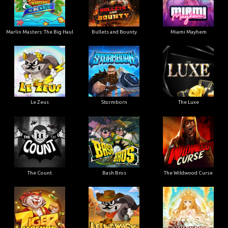
Marlin Masters: The Big Haul
Bullets and Bounty
Miami Mayhem
Le Zeus
Stormborn
The Luxe
The Count
Bash Bros
The Wildwood Curse