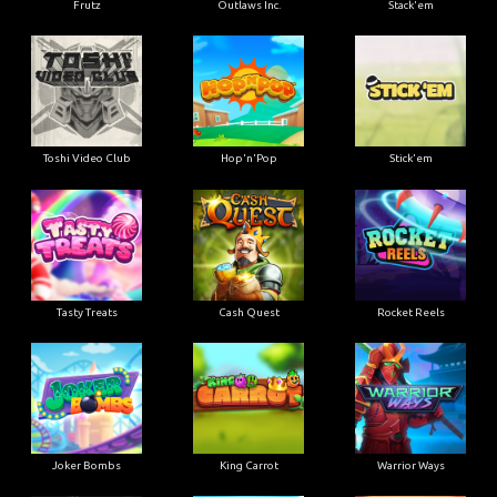
Frutz
Outlaws Inc.
Stack'em
Toshi Video Club
Hop'n'Pop
Stick'em
Tasty Treats
Cash Quest
Rocket Reels
Joker Bombs
King Carrot
Warrior Ways