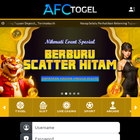
makasih
Harap Selalu Perhatikan Rekening Tujuan Deposit,, Terimakasih
TOGEL
SLOT
LIVE CASINO
SPORT
ARCADE
SABU