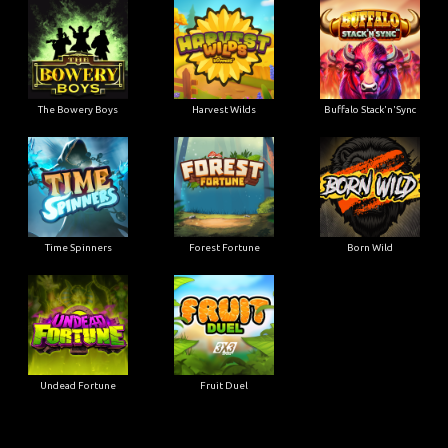
The Bowery Boys
Harvest Wilds
Buffalo Stack'n'Sync
Time Spinners
Forest Fortune
Born Wild
Undead Fortune
Fruit Duel