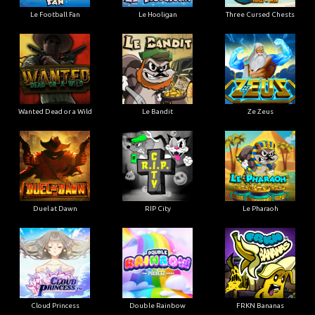
Le Football Fan
Le Hooligan
Three Cursed Chests
Wanted Dead or a Wild
Le Bandit
Ze Zeus
Duel at Dawn
RIP City
Le Pharaoh
Cloud Princess
Double Rainbow
FRKN Bananas