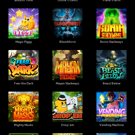
Book of Time
Gronk's Gems
Frank's Farm
Magic Piggy
Bloodthirst
Ronin Stackways
Fear the Dark
Mayan Stackways
Beast Below
Mighty Masks
Drop'em
Vending Machine