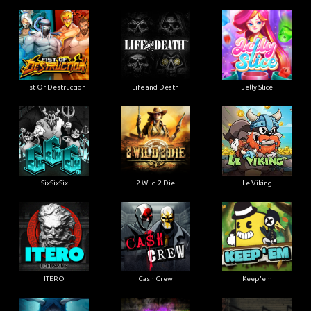
Fist Of Destruction
Life and Death
Jelly Slice
SixSixSix
2 Wild 2 Die
Le Viking
ITERO
Cash Crew
Keep'em