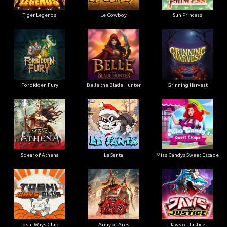
Tiger Legends
Le Cowboy
Sun Princess
Forbidden Fury
Belle the Blade Hunter
Grinning Harvest
Spear of Athena
Le Santa
Miss Candys Sweet Escape
Toshi Ways Club
Army of Ares
Jaws of Justice