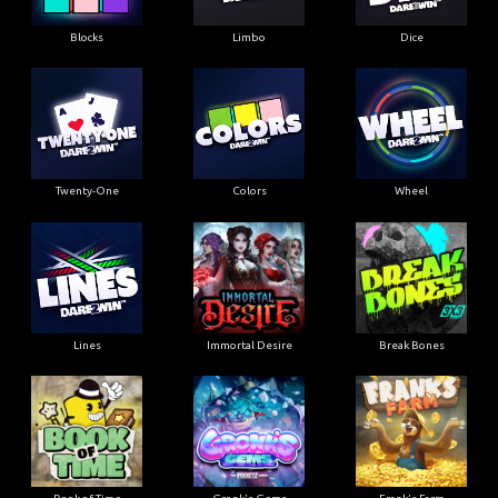
Blocks
Limbo
Dice
Twenty-One
Colors
Wheel
Lines
Immortal Desire
Break Bones