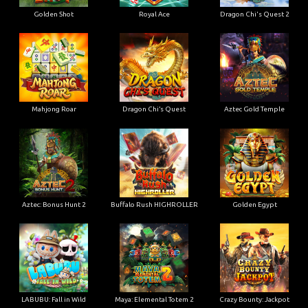
Golden Shot
Royal Ace
Dragon Chi's Quest 2
Mahjong Roar
Dragon Chi’s Quest
Aztec Gold Temple
Aztec: Bonus Hunt 2
Buffalo Rush HIGHROLLER
Golden Egypt
LABUBU: Fall in Wild
Maya: Elemental Totem 2
Crazy Bounty: Jackpot