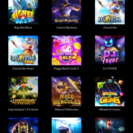
Big Net Bass
Genie Mystery
Zeustrike
Zeustrike Xmas
Piggy Bank Gold 2
DJ FEVER
Leprechaun’s Fortune
Mace of Hercules
Wheel of Gems