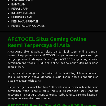
TENTANG KAMI
BANTUAN
PERATURAN
INFORMASI BANK
HUBUNGI KAMI
KEBIJAKAN PRIVASI
PERSETUJUAN COOKIES
AFCTOGEL Situs Gaming Online
Resmi Terpercaya di Asia
AFCTOGEL
dikenal Sebagai situs bandar judi togel online dengan
pasaran terpopuler di Asia. AFCTOGEL hanya memasarkan pasaran togel
dengan peminat terbanyak. Selain Togel AFCTOGEL juga menghadirkan
permainan sportbook , Judi slot online, casino online dan permainan
Tembak ikan.
Setiap member yang mendaftarkan akun di AFCtogel bisa menikmati
semua permainan hanya dengan 1 akun tanpa harus menggunakan
sistem wallet/pindah dana.
Hanya dengan minimal taruhan 100 perak,semua pemain bisa bermain
permainan yang mereka sukai melalui smartphone atau Android
kesayangan. Situs AFCTOGEL tentunya terbuka untuk semua kalangan
yang ingin mencoba peruntungan.
AFCTOGEL Bandar Togel Online WAP Pasaran