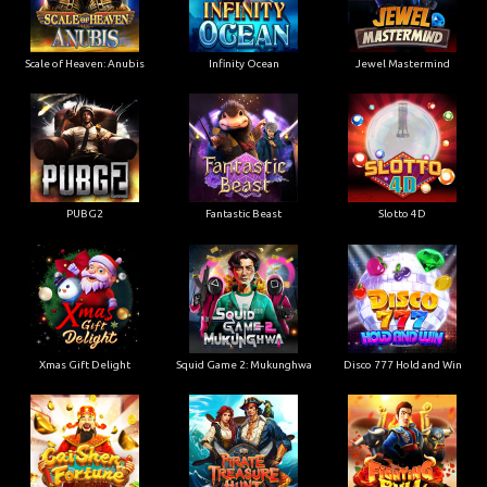
Scale of Heaven: Anubis
Infinity Ocean
Jewel Mastermind
PUBG2
Fantastic Beast
Slotto 4D
Xmas Gift Delight
Squid Game 2: Mukunghwa
Disco 777 Hold and Win