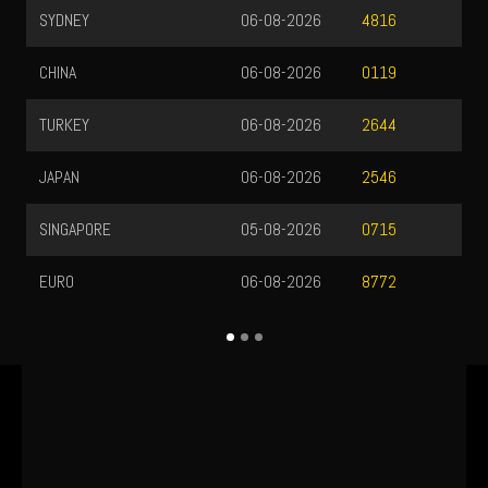
QATAR
06-08-2026
6642
UK6D
06-08-2026
8047
NUSANTARA
06-08-2026
0964
HONGKONG
06-08-2026
3634
ITALIA
06-08-2026
9460
GERMAN
07-08-2026
4715