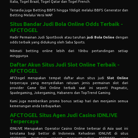
Italia, Togel Brazil, Togel Qatar dan Togel French.
Tersedia juga Betting BBFS hingga 10digit melalui BBFS Generator dan
Betting Melalui Versi WAP.
Situs Bandar Judi Bola Online Odds Terbaik -
AFCTOGEL
Hadir Permainan Judi Sportbook atau taruhan
judi Bola Online
dengan
odds terbaik yang didukung oleh Saba Sports.
Nikmati betting online lebih dari 10ribu pertandingan setiap
minggunya.
Daftar Akun Situs Judi Slot Online Terbaik -
AFCTOGEL
AFCtogel merupakan tempat daftar akun situs judi
Slot Online
terpercaya yang menyediakan ratusan jenis permainan slot dari
provider Game Slot Online terbaik saat ini seperti Pragmatic,
Spadegaming, Jokergaming, Habanero dan TopTrend Gaming.
Kami juga memberikan promo bonus setiap hari dan menjamin semua
kemenangan anda terbayarkan.
AFCTOGEL Situs Agen Judi Casino IDNLIVE
Terpercaya
IDNLIVE Merupakan Operator Casino Online terbesar di Asia saat ini
terutama bagi bettor di Indonesia. Kehadiran IDNLIVE di situs