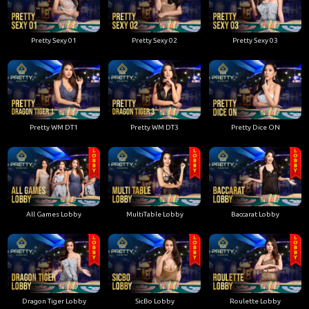
Pretty Sexy 01
Pretty Sexy 02
Pretty Sexy 03
Pretty WM DT1
Pretty WM DT3
Pretty Dice ON
All Games Lobby
MultiTable Lobby
Baccarat Lobby
Dragon Tiger Lobby
SicBo Lobby
Roulette Lobby