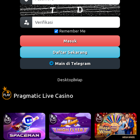
Remember Me
Masuk
Daftar Sekarang
Main di Telegram
Desktop
Wap
Pragmatic Live Casino