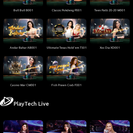
Bull Bull B001
Classic Pokdeng P001
Teen Patti 20-20 W001
Andar Bahar AB001
Ultimate Texas Hold'em T501
Xoc Dia XD001
Casino War CW001
Fish Prawn Crab F001
PlayTech Live