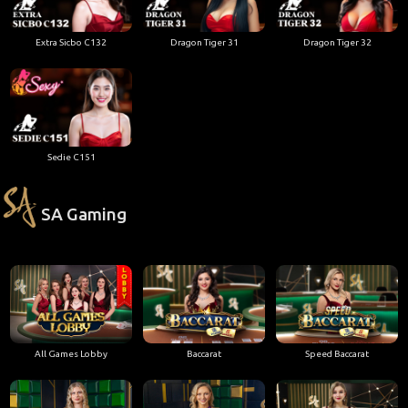
Extra Sicbo C132
Dragon Tiger 31
Dragon Tiger 32
Sedie C151
SA Gaming
All Games Lobby
Baccarat
Speed Baccarat