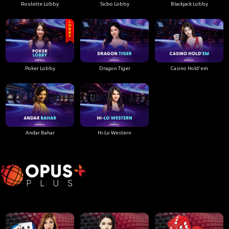
Roulette Lobby
Sicbo Lobby
Blackjack Lobby
Poker Lobby
Dragon Tiger
Casino Hold'em
Andar Bahar
Hi-Lo Western