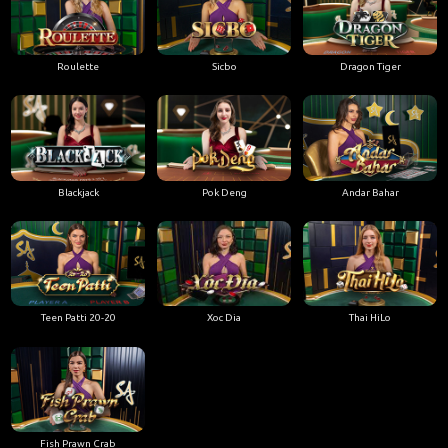
Roulette
Sicbo
Dragon Tiger
Blackjack
Pok Deng
Andar Bahar
Teen Patti 20-20
Xoc Dia
Thai HiLo
Fish Prawn Crab