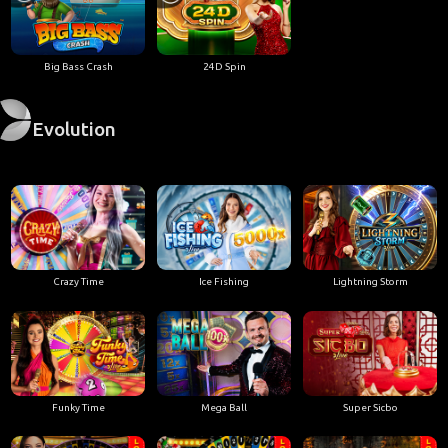
Big Bass Crash
24D Spin
Evolution
Crazy Time
Ice Fishing
Lightning Storm
Funky Time
Mega Ball
Super Sicbo