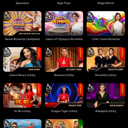
Spaceman
High Flyer
Mega Wheel
Sweet Bonanza Candyland
Gates of Olympus Roulette
Color Game Bonanza
Game Shows Lobby
Baccarat Lobby
Roulette Lobby
Sic Bo Lobby
Dragon Tiger Lobby
Blackjack Lobby