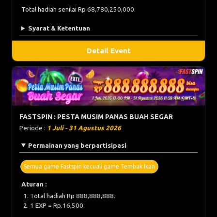
Total hadiah senilai Rp 68,780,250,000.
Syarat & Ketentuan
Detail Event
FASTSPIN : PESTA MUSIM PANAS BUAH SEGAR
Periode :
1 Juli - 31 Agustus 2026
Permainan yang berpartisipasi
Semua game Fastspin kecuali game Tembak Ikan
Aturan :
Total hadiah Rp 888,888,888.
1 EXP = Rp.16,500.