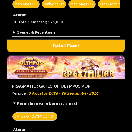
Mahjong Hit +
Mahjong Hit
Mahjong Hit 2
Crazy Mahjong
Aturan :
Total Pemenang 171,000.
Syarat & Ketentuan
Detail Event
PRAGMATIC : GATES OF OLYMPUS POP
Periode :
3 Agustus 2026 - 28 September 2026
Permainan yang berpartisipasi
GATES OF OLYMPUS POP
Aturan :