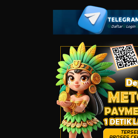
Canyon
TELEGRA
Daftar
Login
Winter Winnings
Great
BCA
Mandiri
CIMB
Danamon
PANIN
OCBC
BSI
NEO