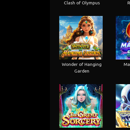
Clash of Olympus
R
Wonder of Hanging
Ma
Garden