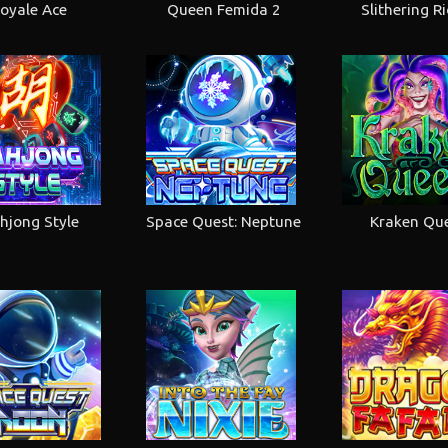
oyale Ace
Queen Femida 2
Slithering R
hjong Style
Space Quest: Neptune
Kraken Qu