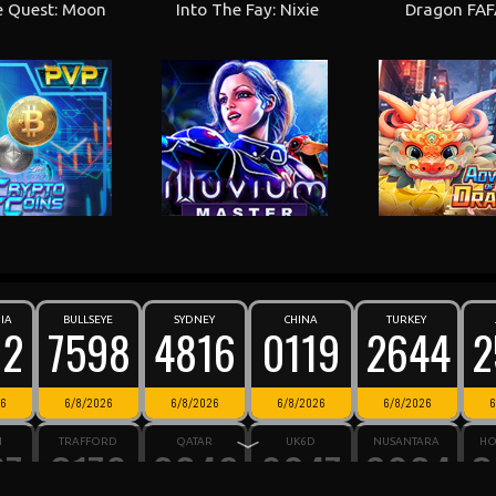
e Quest: Moon
Into The Fay: Nixie
Dragon FAF
rypto Coin
Illuvium Master
Advent of the
IA
BULLSEYE
SYDNEY
CHINA
TURKEY
72
7598
4816
0119
2644
2
26
6/8/2026
6/8/2026
6/8/2026
6/8/2026
6
N
TRAFFORD
QATAR
UK6D
NUSANTARA
H
87
3178
6642
8047
0964
3
he Fay: Snowie
Lucky Coins
Jarvis