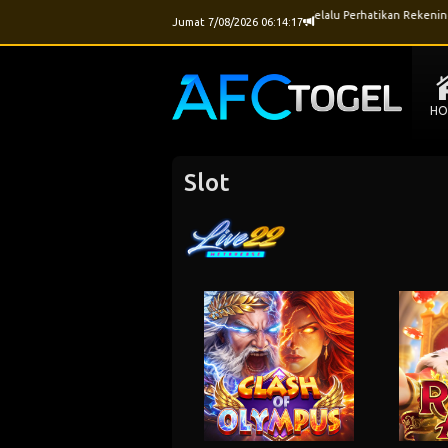
Harap Selalu Perhatikan Rekening Tuju
Jumat 7/08/2026 06:14:18
HO
Slot