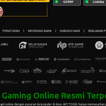
 Gambit: Zeus
Goal Rush
God's Gambit
GOPAY
LinkAja
PERATURAN
|
INFORMASI BANK
|
HUBUNGI KAMI
|
KEBIJAKAN P
loodmoon
Block Buster
Fiery Lad
Amazonia
Gaming Online Resmi Terpe
togel online dengan pasaran terpopuler di Asia. AFCTOGEL hanya memasarkan 