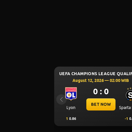
6/8/2026
6/8/2026
6/8/20
FRENCH
TOTO WU
0458
70
7/8/2026
7/8/20
Aztec Legacy
Ca
UEFA CHAMPIONS LEAGUE QUALIF
August 11, 2026 — 22:59 WIB
0 : 0
Previous
BET NOW
Union 
Bodo Glimt
Gill
0.75
0.82
-0.75
Wonders of Grand
Won