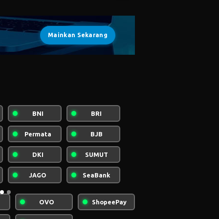
Mainkan Sekarang
rdus
Quantum Of Giza
Maybank
Mestika
OVO
ShopeePay