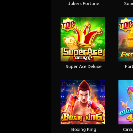
Jokers Fortune
Sup
Super Ace Deluxe
For
Boxing King
Circ