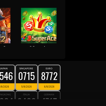
en 2
3 Super Ace
JAPAN
SINGAPORE
EURO
546
0715
8772
/8/2026
5/8/2026
6/8/2026
ONGKONG
ITALIA
GERMAN
634
9460
4715
Legend
Bison Fortune Coins