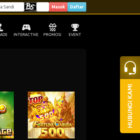
osit,, Terimakasih
Masuk
Daftar
ADE
INTERACTIVE
PROMOSI
EVENT