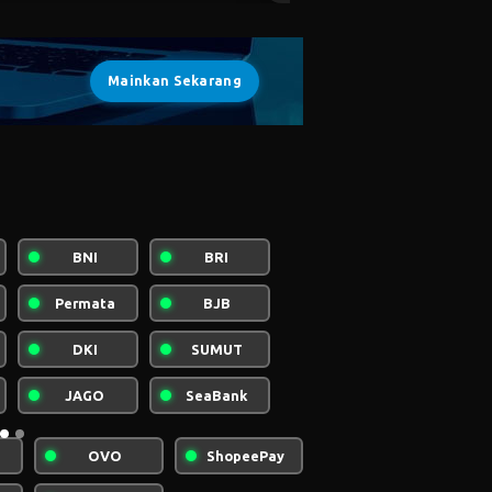
Mainkan Sekarang
n
20 Blazing Clover
Maybank
Mestika
OVO
ShopeePay
s 3x3
Money Coming 2