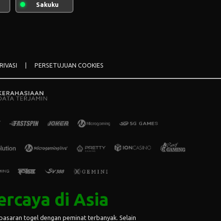
Sakuku
RIVASI
|
PERSETUJUAN COOKIES
 Crown
Roma X Deluxe
ures 2
3 Lucky Lion
rcaya di Asia
pasaran togel dengan peminat terbanyak. Selain