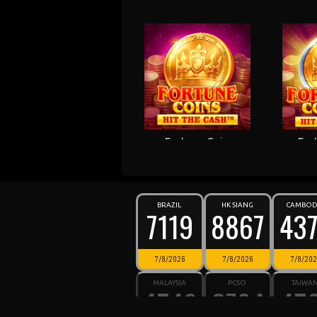
Fortune Coins
For
BRAZIL
HK SIANG
CAMBOD
7119
8867
43
7/8/2026
7/8/2026
7/8/20
MALAYSIA
PCSO
TAIWA
4549
3704
45
Money Pot
Cha