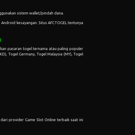
gunakan sistem wallet/pindah dana.
u Android kesayangan. Situs AFCTOGEL tentunya
a
kan pasaran togel ternama atau paling populer
re 2
Fruity Wheel
KD), Togel Germany, Togel Malaysia (MY), Togel
ggy
3 Coin Treasures
ari provider Game Slot Online terbaik saat ini