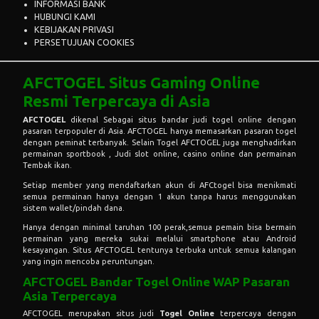
INFORMASI BANK
HUBUNGI KAMI
KEBIJAKAN PRIVASI
PERSETUJUAN COOKIES
AFCTOGEL Situs Gaming Online
Resmi Terpercaya di Asia
AFCTOGEL
dikenal Sebagai situs bandar judi togel online dengan
pasaran terpopuler di Asia. AFCTOGEL hanya memasarkan pasaran togel
dengan peminat terbanyak. Selain Togel AFCTOGEL juga menghadirkan
permainan sportbook , Judi slot online, casino online dan permainan
Tembak ikan.
Setiap member yang mendaftarkan akun di AFCtogel bisa menikmati
semua permainan hanya dengan 1 akun tanpa harus menggunakan
sistem wallet/pindah dana.
Hanya dengan minimal taruhan 100 perak,semua pemain bisa bermain
permainan yang mereka sukai melalui smartphone atau Android
kesayangan. Situs AFCTOGEL tentunya terbuka untuk semua kalangan
yang ingin mencoba peruntungan.
AFCTOGEL Bandar Togel Online WAP Pasaran
Asia Terpercaya
AFCTOGEL merupakan situs judi
Togel Online
terpercaya dengan