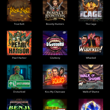
True Kult
Bounty Hunters
The Cage
Pearl Harbor
Gluttony
Whacked
Disturbed
Kiss My Chainsaw
Walk of Shame