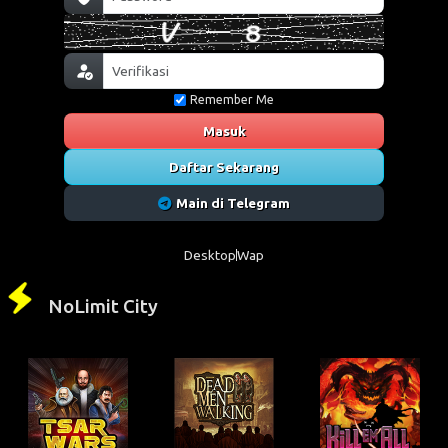
Remember Me
Masuk
Daftar Sekarang
Main di Telegram
Desktop
Wap
NoLimit City