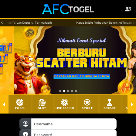
it,, Terimakasih
Harap Selalu Perhatikan Rekening Tujuan Deposit,, Terimakasih
TOGEL
SLOT
LIVE CASINO
SPORT
ARCADE
SABU