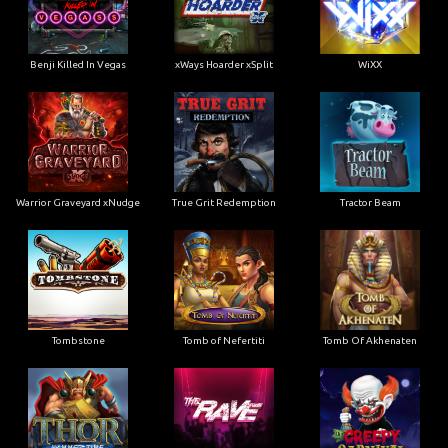
Benji Killed In Vegas
xWays Hoarder xSplit
WiXX
Warrior Graveyard xNudge
True Grit Redemption
Tractor Beam
Tombstone
Tomb of Nefertiti
Tomb Of Akhenaten