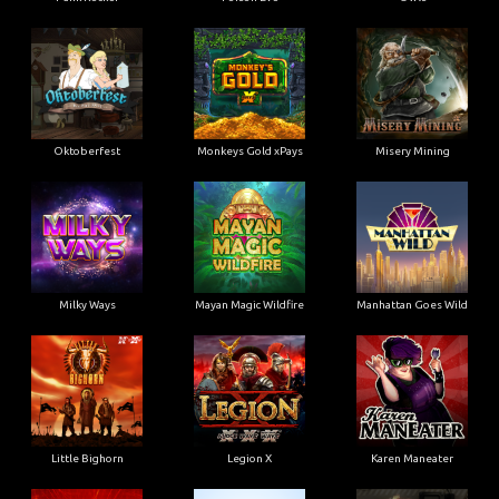
Oktoberfest
Monkeys Gold xPays
Misery Mining
Milky Ways
Mayan Magic Wildfire
Manhattan Goes Wild
Little Bighorn
Legion X
Karen Maneater