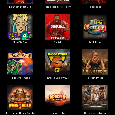
Kenneth Must Die
Tombstone: No Mercy
Possessed
Nine To Five
Serial
Punk Toilet
Pixies vs Pirates
Infectious 5 xWays
Folsom Prison
Fire in the Hole xBomb
Dragon Tribe
Deadwood xNudg