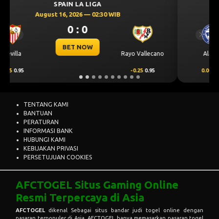
SPAIN LA LIGA
August 16, 2026 — 00:30 WIB
0 : 0
Previous
Next
BET NOW
cano
Alaves
Getafe
95
0.00
0.62
0.00
-0.72
TENTANG KAMI
BANTUAN
PERATURAN
INFORMASI BANK
HUBUNGI KAMI
KEBIJAKAN PRIVASI
PERSETUJUAN COOKIES
AFCTOGEL Situs Gaming Online
Resmi Terpercaya di Asia
AFCTOGEL
dikenal Sebagai situs bandar judi togel online dengan
pasaran terpopuler di Asia. AFCTOGEL hanya memasarkan pasaran togel