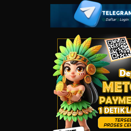
TELEGRA
Daftar
Login
Kanes Inferno
Az
BCA
Mandiri
CIMB
Danamon
PANIN
OCBC
BSI
NEO
Pirates Plunder
Rid