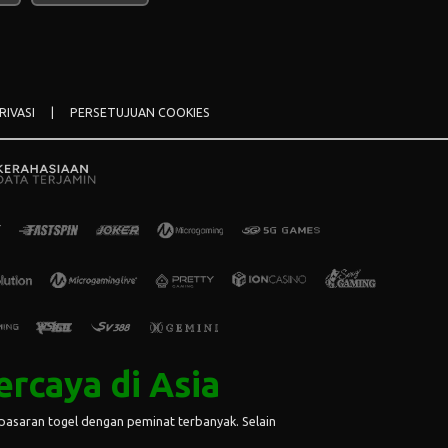
RIVASI
|
PERSETUJUAN COOKIES
tch
Egyptian Dreams
ens II
The Big Deal
rcaya di Asia
pasaran togel dengan peminat terbanyak. Selain