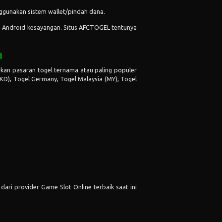
gunakan sistem wallet/pindah dana.
u Android kesayangan. Situs AFCTOGEL tentunya
Panda Panda
a
kan pasaran togel ternama atau paling populer
KD), Togel Germany, Togel Malaysia (MY), Togel
er
12 Zodiacs
ari provider Game Slot Online terbaik saat ini