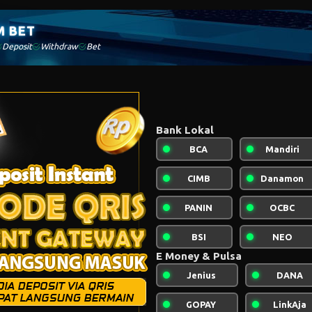
M BET
Deposit
Withdraw
Bet
tlans Gold
Blackbeards Bounty
Dragons Re
Bank Lokal
BNI
BRI
DBS
NO
Permata
BJB
DKI
SUMUT
JAGO
SeaBank
e em Cowboy
Shoguns Land
Skys the Li
E Money & Pulsa
Jenius
DANA
GOPAY
LinkAja