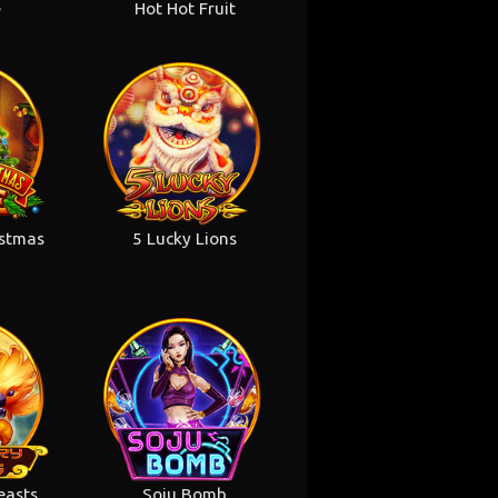
e
Hot Hot Fruit
istmas
5 Lucky Lions
easts
Soju Bomb