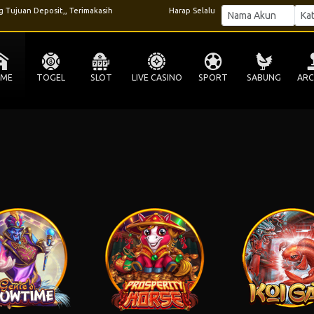
an Deposit,, Terimakasih
Harap Selalu Perhatikan Rekening Tujuan De
ME
TOGEL
SLOT
LIVE CASINO
SPORT
SABUNG
ARC