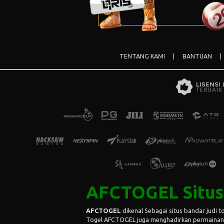
TENTANG KAMI
|
BANTUAN
|
Raiden Shogun
Mo
Zeus
Lo
AFCTOGEL Situs 
AFCTOGEL
dikenal Sebagai situs bandar judi 
Togel AFCTOGEL juga menghadirkan permainan sp