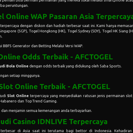
oba peruntungan.
 Online WAP Pasaran Asia Terpercay
terpercaya dengan diskon dan hadiah terbesar saat ini. Kami hanya memasar
Singapore (SGP), Togel Hongkong (HK), Togel Sydney (SDY), Togel HK Siang (H
h.
ui BBFS Generator dan Betting Melalui Versi WAP.
 Online Odds Terbaik - AFCTOGEL
judi Bola Online
dengan odds terbaik yang didukung oleh Saba Sports.
dingan setiap minggunya.
 Slot Online Terbaik - AFCTOGEL
judi
Slot Online
terpercaya yang menyediakan ratusan jenis permainan slot d
, Habanero dan TopTrend Gaming.
i dan menjamin semua kemenangan anda terbayarkan.
udi Casino IDNLIVE Terpercaya
erbesar di Asia saat ini terutama bagi bettor di Indonesia. Kehadira