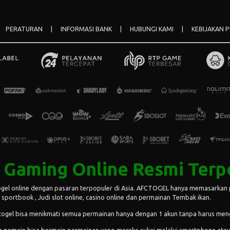
PERATURAN
|
INFORMASI BANK
|
HUBUNGI KAMI
|
KEBIJAKAN P
Gaming Online Resmi Terpe
togel online dengan pasaran terpopuler di Asia. AFCTOGEL hanya memasarkan 
ortbook , Judi slot online, casino online dan permainan Tembak ikan.
ogel bisa menikmati semua permainan hanya dengan 1 akun tanpa harus meng
 pemain bisa bermain permainan yang mereka sukai melalui smartphone ata