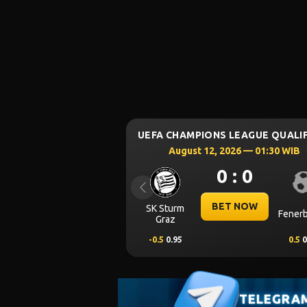
FRENCH
TOTO WU
2591
63
8/8/2026
8/8/20
UEFA CHAMPIONS LEAGUE QUALIF
August 12, 2026 — 01:30 WIB
0 : 0
Previous
BET NOW
SK Sturm
Fener
Graz
-0.5
0.95
0.5
0
TELEGRA