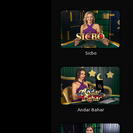
Sicbo
Andar Bahar