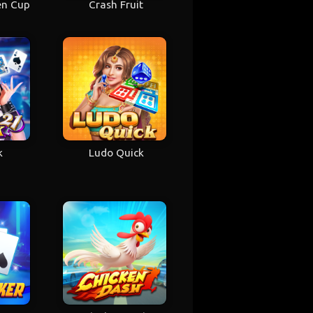
en Cup
Crash Fruit
k
Ludo Quick