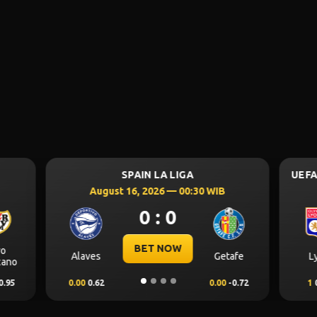
Royale
26
7/8/2026
7/8/2026
7/8/2026
7/8/2026
7
HAN
OREGON
TOTO MACAU
SYDNEY LOTTO
HONGKONG LOTTO
BOL
01
3787
9031
1377
6011
2
26
8/8/2026
8/8/2026
8/8/2026
7/8/2026
8
h Touchdown
Penalty Kick
Crash Go
IERS
UEFA CHAMPIONS LEAGUE QUALIFIERS
UEF
August 12, 2026 — 01:15 WIB
0 : 0
BET NOW
Slovan
bahce
Mjallby
Bodo
Bratislava
.87
0.5
0.83
-0.5
0.99
0.7
 Super Chance
Keno Bonus Number
Crash Bon