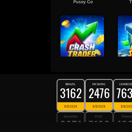
Pusoy Go
T
Crash Trader
C
BRAZIL
HK SIANG
CAMBOD
3162
2476
76
8/8/2026
8/8/2026
8/8/20
MALAYSIA
PCSO
TAIWA
6851
7102
43
Plinko of Mine
M