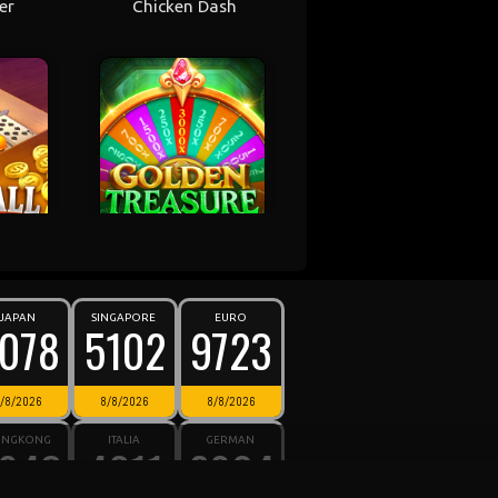
er
Chicken Dash
l
Golden Treasure
JAPAN
SINGAPORE
EURO
078
5102
9723
/8/2026
8/8/2026
8/8/2026
ONGKONG
ITALIA
GERMAN
943
4611
2804
ck
Color Game Extreme