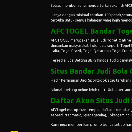
Setiap member yang mendaftarkan akun di AFCt
Hanya dengan minimal taruhan 100 perak,semua
terbuka untuk semua kalangan yang ingin menc
AFCTOGEL Bandar Togel
AFCTOGEL merupakan situs judi
Togel Online
dimainkan masyarakat Indonesia seperti Togel 
Go For Champion
Fortun
Italia, Togel Brazil, Togel Qatar dan Togel Frenc
Tersedia juga Betting BBFS hingga 10digit melal
Situs Bandar Judi Bola
Hadir Permainan Judi Sportbook atau taruhan
Nikmati betting online lebih dari 10ribu pertan
Daftar Akun Situs Judi
AFCtogel merupakan tempat daftar akun situs 
Candyland Bingo
Pea
seperti Pragmatic, Spadegaming, Jokergaming
Kami juga memberikan promo bonus setiap har