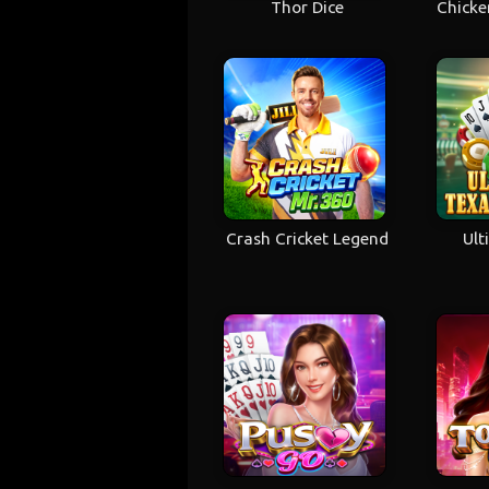
Thor Dice
Chicke
Crash Cricket Legend
Ult