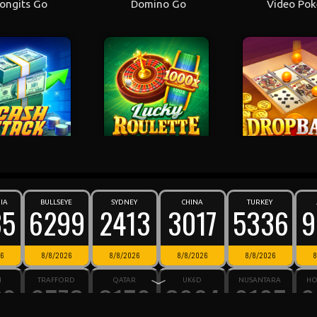
ongits Go
Domino Go
Video Pok
ash Stack
Lucky Roulette
Drop Bal
IA
BULLSEYE
SYDNEY
CHINA
TURKEY
35
6299
2413
3017
5336
9
26
8/8/2026
8/8/2026
8/8/2026
8/8/2026
8
N
TRAFFORD
QATAR
UK6D
NUSANTARA
H
29
0573
3158
3924
9195
9
ines Grand
Big Small Casino
Crash Pu