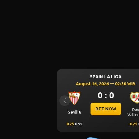
8/8/2026
8/8/2026
8/8/20
FRENCH
TOTO WU
2591
63
8/8/2026
8/8/20
Crash Cricket
Cras
UEFA CHAMPIONS LEAGUE QUALIF
August 12, 2026 — 01:30 WIB
0 : 0
Previous
BET NOW
SK Sturm
Fener
Graz
-0.5
0.95
0.5
0
Keno Extra Bet
Keno