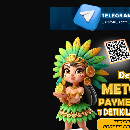
TELEGRA
Daftar
Login