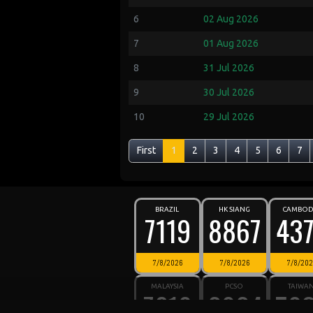
6
02 Aug 2026
7
01 Aug 2026
8
31 Jul 2026
9
30 Jul 2026
10
29 Jul 2026
First
1
2
3
4
5
6
7
BRAZIL
HK SIANG
CAMBOD
7119
8867
43
7/8/2026
7/8/2026
7/8/20
MALAYSIA
PCSO
TAIWA
7218
6964
58