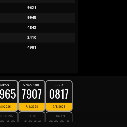
9621
9945
4842
2410
4981
JAPAN
SINGAPORE
EURO
965
7907
0817
/8/2026
7/8/2026
7/8/2026
ONGKONG
ITALIA
GERMAN
943
4611
2804