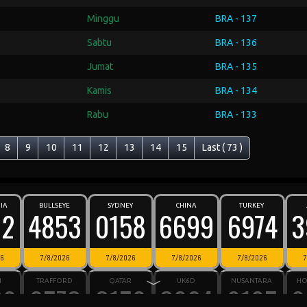
Minggu
BRA - 137
Sabtu
BRA - 136
Jumat
BRA - 135
Kamis
BRA - 134
Rabu
BRA - 133
8
9
10
11
12
13
14
15
Last ( 73 )
IA
BULLSEYE
SYDNEY
CHINA
TURKEY
72
4853
0158
6699
6974
3
26
7/8/2026
7/8/2026
7/8/2026
7/8/2026
7
N
TRAFFORD
QATAR
UK6D
NUSANTARA
H
38
0573
3158
3924
9195
9