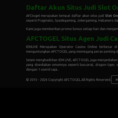
Daftar Akun Situs Judi Slot 
AFCtogel merupakan tempat daftar akun situs judi
Slot On
seperti Pragmatic, Spadegaming, Jokergaming, Habanero d
Kami juga memberikan promo bonus setiap hari dan menja
AFCTOGEL Situs Agen Judi Ca
IDNLIVE Merupakan Operator Casino Online terbesar di 
menguntungkan AFCTOGEL yang memegang peran penting di sit
Selain menghadirkan IDN LIVE, AFCTOGEL juga menyediakan 
yang disediakan umumnya seperti baccarat, dragon tiger, s
dengan 1 userid saja..
© 2015 - 2026 Copyright AFCTOGEL.
All Rights Reserved.
M