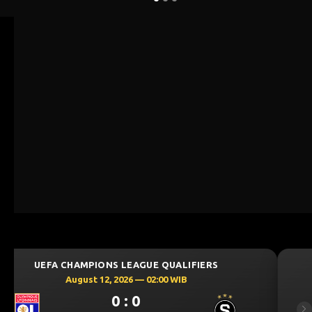
UEFA CHAMPIONS LEAGUE QUALIFIERS
August 12, 2026 — 01:30 WIB
0 : 0
Previous
Ne