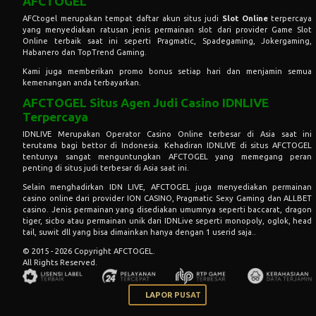
AFCTOGEL
AFCtogel merupakan tempat daftar akun situs judi
Slot Online
terpercaya
yang menyediakan ratusan jenis permainan slot dari provider Game Slot
Online terbaik saat ini seperti Pragmatic, Spadegaming, Jokergaming,
Habanero dan TopTrend Gaming.
Kami juga memberikan promo bonus setiap hari dan menjamin semua
kemenangan anda terbayarkan.
AFCTOGEL Situs Agen Judi Casino IDNLIVE
Terpercaya
IDNLIVE Merupakan Operator Casino Online terbesar di Asia saat ini
terutama bagi bettor di Indonesia. Kehadiran IDNLIVE di situs AFCTOGEL
tentunya sangat menguntungkan AFCTOGEL yang memegang peran
penting di situs judi terbesar di Asia saat ini.
Selain menghadirkan IDN LIVE, AFCTOGEL juga menyediakan permainan
casino online dari provider ION CASINO, Pragmatic Sexy Gaming dan ALLBET
casino. Jenis permainan yang disediakan umumnya seperti baccarat, dragon
tiger, sicbo atau permainan unik dari IDNLive seperti monopoly, oglok, head
tail, suwit dll yang bisa dimainkan hanya dengan 1 userid saja..
© 2015 - 2026 Copyright AFCTOGEL.
All Rights Reserved.
LAPOR PUSAT