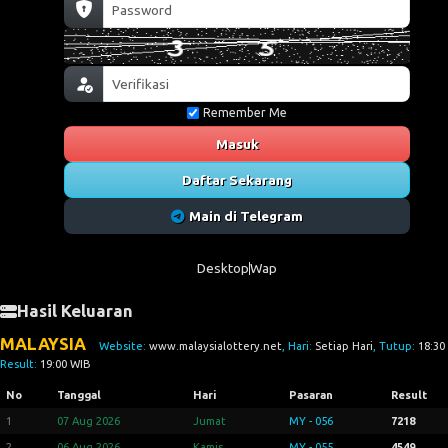
Remember Me
Masuk
Daftar Sekarang
Main di Telegram
Desktop
Wap
Hasil Keluaran
MALAYSIA
Website:
www.malaysialottery.net
, Hari:
Setiap Hari
, Tutup:
18:30
Result:
19:00 WIB
No
Tanggal
Hari
Pasaran
Result
1
07 Aug 2026
Jumat
MY - 056
7218
2
06 Aug 2026
Kamis
MY - 055
4549