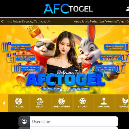
ning Tujuan Deposit,, Terimakasih
Harap Selalu Perhatikan Rekening Tujuan Deposit
TOGEL
SLOT
LIVE CASINO
SPORT
ARCADE
SABU