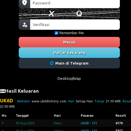
Remember Me
Masuk
Daftar Sekarang
Main di Telegram
Desktop
Wap
Hasil Keluaran
UK6D
Website:
www.uk6dlottery.com
, Hari:
Setiap Hari
, Tutup:
21:30 WIB
, Resul
22:00 WIB
No
Tanggal
Hari
Pasaran
Result
1
05 Aug 2026
Rabu
UK6D - 131
6170
2
04 Aug 2026
Selasa
UK6D - 130
5317