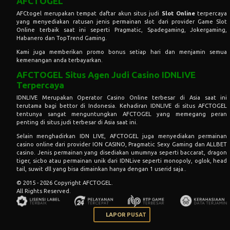
AFCTOGEL
AFCtogel merupakan tempat daftar akun situs judi
Slot Online
terpercaya
yang menyediakan ratusan jenis permainan slot dari provider Game Slot
Online terbaik saat ini seperti Pragmatic, Spadegaming, Jokergaming,
Habanero dan TopTrend Gaming.
Kami juga memberikan promo bonus setiap hari dan menjamin semua
kemenangan anda terbayarkan.
AFCTOGEL Situs Agen Judi Casino IDNLIVE
Terpercaya
IDNLIVE Merupakan Operator Casino Online terbesar di Asia saat ini
terutama bagi bettor di Indonesia. Kehadiran IDNLIVE di situs AFCTOGEL
tentunya sangat menguntungkan AFCTOGEL yang memegang peran
penting di situs judi terbesar di Asia saat ini.
Selain menghadirkan IDN LIVE, AFCTOGEL juga menyediakan permainan
casino online dari provider ION CASINO, Pragmatic Sexy Gaming dan ALLBET
casino. Jenis permainan yang disediakan umumnya seperti baccarat, dragon
tiger, sicbo atau permainan unik dari IDNLive seperti monopoly, oglok, head
tail, suwit dll yang bisa dimainkan hanya dengan 1 userid saja..
© 2015 - 2026 Copyright AFCTOGEL.
All Rights Reserved.
LAPOR PUSAT