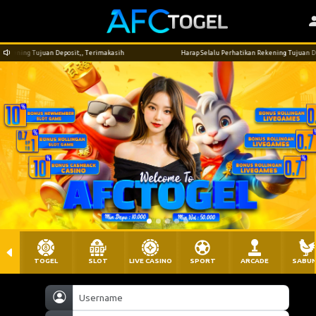
ning Tujuan Deposit,, Terimakasih
Harap Selalu Perhatikan Rekening Tujuan Deposi
TOGEL
SLOT
LIVE CASINO
SPORT
ARCADE
SABU