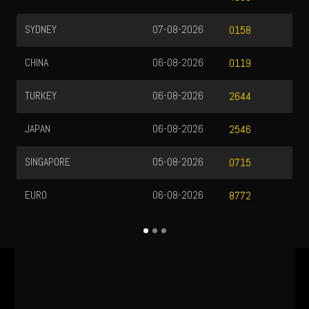
SYDNEY
07-08-2026
Q
0158
CHINA
06-08-2026
U
0119
TURKEY
06-08-2026
N
2644
JAPAN
06-08-2026
H
2546
SINGAPORE
05-08-2026
I
0715
EURO
06-08-2026
G
8772