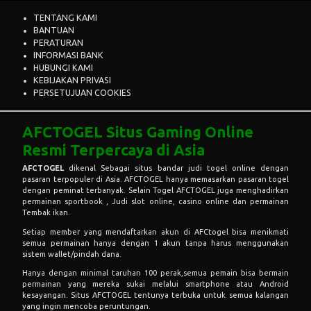
TENTANG KAMI
BANTUAN
PERATURAN
INFORMASI BANK
HUBUNGI KAMI
KEBIJAKAN PRIVASI
PERSETUJUAN COOKIES
AFCTOGEL Situs Gaming Online
Resmi Terpercaya di Asia
AFCTOGEL
dikenal Sebagai situs bandar judi togel online dengan
pasaran terpopuler di Asia. AFCTOGEL hanya memasarkan pasaran togel
dengan peminat terbanyak. Selain Togel AFCTOGEL juga menghadirkan
permainan sportbook , Judi slot online, casino online dan permainan
Tembak ikan.
Setiap member yang mendaftarkan akun di AFCtogel bisa menikmati
semua permainan hanya dengan 1 akun tanpa harus menggunakan
sistem wallet/pindah dana.
Hanya dengan minimal taruhan 100 perak,semua pemain bisa bermain
permainan yang mereka sukai melalui smartphone atau Android
kesayangan. Situs AFCTOGEL tentunya terbuka untuk semua kalangan
yang ingin mencoba peruntungan.