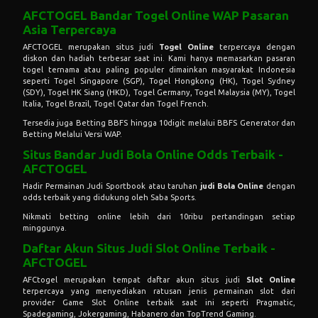
AFCTOGEL Bandar Togel Online WAP Pasaran
Asia Terpercaya
AFCTOGEL merupakan situs judi
Togel Online
terpercaya dengan
diskon dan hadiah terbesar saat ini. Kami hanya memasarkan pasaran
togel ternama atau paling populer dimainkan masyarakat Indonesia
seperti Togel Singapore (SGP), Togel Hongkong (HK), Togel Sydney
(SDY), Togel HK Siang (HKD), Togel Germany, Togel Malaysia (MY), Togel
Italia, Togel Brazil, Togel Qatar dan Togel French.
Tersedia juga Betting BBFS hingga 10digit melalui BBFS Generator dan
Betting Melalui Versi WAP.
Situs Bandar Judi Bola Online Odds Terbaik -
AFCTOGEL
Hadir Permainan Judi Sportbook atau taruhan
judi Bola Online
dengan
odds terbaik yang didukung oleh Saba Sports.
Nikmati betting online lebih dari 10ribu pertandingan setiap
minggunya.
Daftar Akun Situs Judi Slot Online Terbaik -
AFCTOGEL
AFCtogel merupakan tempat daftar akun situs judi
Slot Online
terpercaya yang menyediakan ratusan jenis permainan slot dari
provider Game Slot Online terbaik saat ini seperti Pragmatic,
Spadegaming, Jokergaming, Habanero dan TopTrend Gaming.