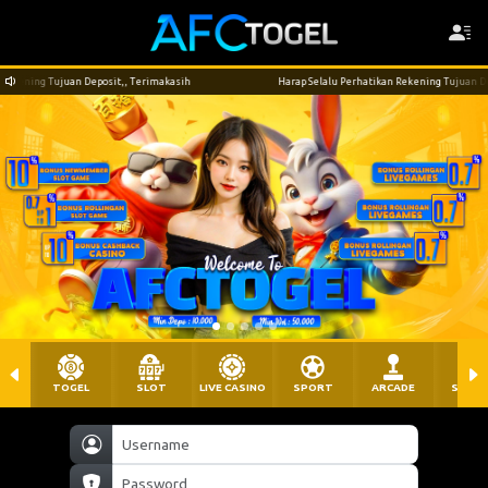
ning Tujuan Deposit,, Terimakasih
Harap Selalu Perhatikan Rekening Tujuan Deposit
TOGEL
SLOT
LIVE CASINO
SPORT
ARCADE
SABU