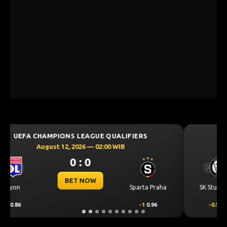
UEFA CHAMPIONS LEAGUE QUALIFIERS
August 12, 2026 — 01:30 WIB
0 : 0
Previous
Next
BET NOW
ha
SK Sturm Graz
Fenerbahce
-0.5
0.95
0.5
0.87