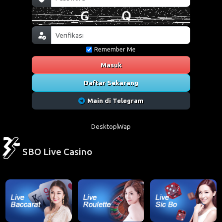
Remember Me
Masuk
Daftar Sekarang
Main di Telegram
Desktop
Wap
SBO Live Casino