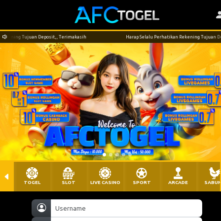
ning Tujuan Deposit,, Terimakasih
Harap Selalu Perhatikan Rekening Tujuan Deposit
TOGEL
SLOT
LIVE CASINO
SPORT
ARCADE
SABU