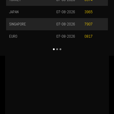
JAPAN
07-08-2026
3965
SINGAPORE
07-08-2026
7907
EURO
07-08-2026
0817