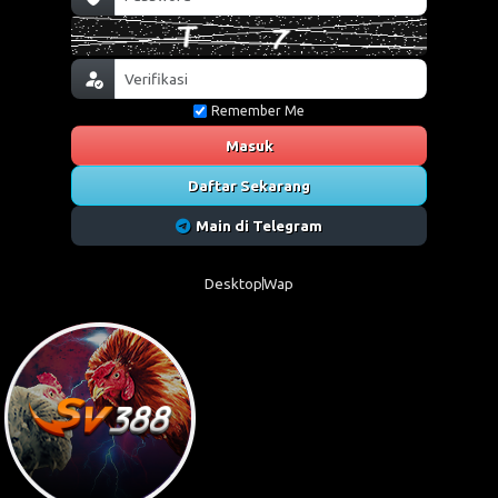
Remember Me
Masuk
Daftar Sekarang
Main di Telegram
Desktop
Wap