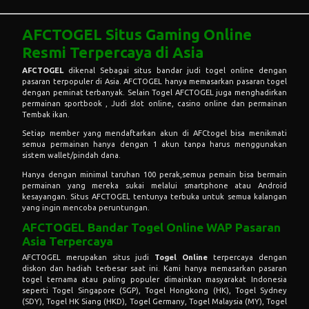
AFCTOGEL Situs Gaming Online
Resmi Terpercaya di Asia
AFCTOGEL
dikenal Sebagai situs bandar judi togel online dengan
pasaran terpopuler di Asia. AFCTOGEL hanya memasarkan pasaran togel
dengan peminat terbanyak. Selain Togel AFCTOGEL juga menghadirkan
permainan sportbook , Judi slot online, casino online dan permainan
Tembak ikan.
Setiap member yang mendaftarkan akun di AFCtogel bisa menikmati
semua permainan hanya dengan 1 akun tanpa harus menggunakan
sistem wallet/pindah dana.
Hanya dengan minimal taruhan 100 perak,semua pemain bisa bermain
permainan yang mereka sukai melalui smartphone atau Android
kesayangan. Situs AFCTOGEL tentunya terbuka untuk semua kalangan
yang ingin mencoba peruntungan.
AFCTOGEL Bandar Togel Online WAP Pasaran
Asia Terpercaya
AFCTOGEL merupakan situs judi
Togel Online
terpercaya dengan
diskon dan hadiah terbesar saat ini. Kami hanya memasarkan pasaran
togel ternama atau paling populer dimainkan masyarakat Indonesia
seperti Togel Singapore (SGP), Togel Hongkong (HK), Togel Sydney
(SDY), Togel HK Siang (HKD), Togel Germany, Togel Malaysia (MY), Togel