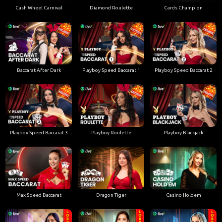
Cash Wheel Carnival
Diamond Roulette
Cards Champion
Baccarat After Dark
Playboy Speed Baccarat 1
Playboy Speed Baccarat 2
Playboy Speed Baccarat 3
Playboy Roulette
Playboy Blackjack
Max Speed Baccarat
Dragon Tiger
Casino Holdem