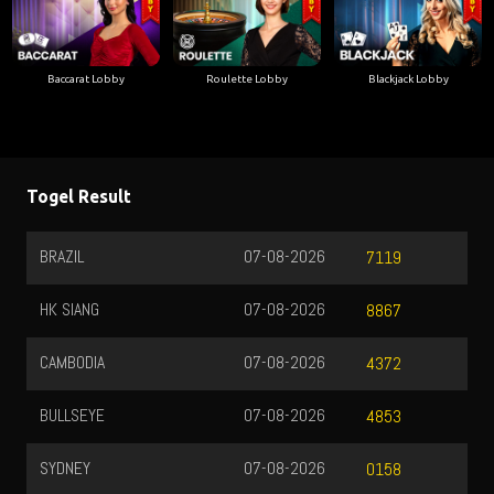
Baccarat Lobby
Roulette Lobby
Blackjack Lobby
Togel Result
AZIL
07-08-2026
MALAYSIA
7119
 SIANG
07-08-2026
PCSO
8867
AMBODIA
07-08-2026
TAIWAN
4372
ULLSEYE
07-08-2026
TRAFFOR
4853
YDNEY
07-08-2026
QATAR
0158