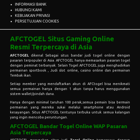
INFORMASI BANK
HUBUNGI KAMI
KEBIJAKAN PRIVASI
PERSETUJUAN COOKIES
AFCTOGEL Situs Gaming Online
Resmi Terpercaya di Asia
AFCTOGEL
dikenal Sebagai situs bandar judi togel online dengan
pasaran terpopuler di Asia. AFCTOGEL hanya memasarkan pasaran togel
dengan peminat terbanyak. Selain Togel AFCTOGEL juga menghadirkan
permainan sportbook , Judi slot online, casino online dan permainan
Tembak ikan.
Setiap member yang mendaftarkan akun di AFCtogel bisa menikmati
semua permainan hanya dengan 1 akun tanpa harus menggunakan
sistem wallet/pindah dana.
Hanya dengan minimal taruhan 100 perak,semua pemain bisa bermain
permainan yang mereka sukai melalui smartphone atau Android
kesayangan. Situs AFCTOGEL tentunya terbuka untuk semua kalangan
yang ingin mencoba peruntungan.
AFCTOGEL Bandar Togel Online WAP Pasaran
Asia Terpercaya
AFCTOGEL merupakan situs judi
Togel Online
terpercaya dengan