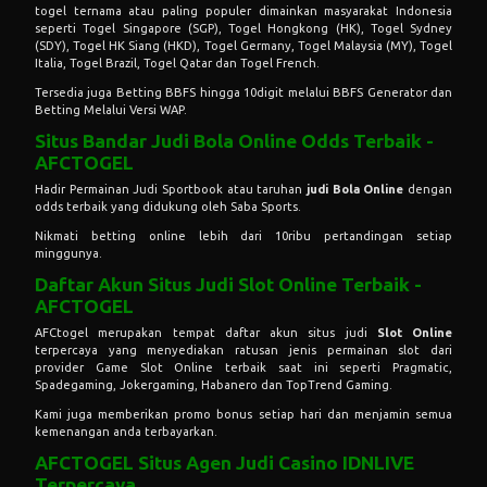
togel ternama atau paling populer dimainkan masyarakat Indonesia
seperti Togel Singapore (SGP), Togel Hongkong (HK), Togel Sydney
(SDY), Togel HK Siang (HKD), Togel Germany, Togel Malaysia (MY), Togel
Italia, Togel Brazil, Togel Qatar dan Togel French.
Tersedia juga Betting BBFS hingga 10digit melalui BBFS Generator dan
Betting Melalui Versi WAP.
Situs Bandar Judi Bola Online Odds Terbaik -
AFCTOGEL
Hadir Permainan Judi Sportbook atau taruhan
judi Bola Online
dengan
odds terbaik yang didukung oleh Saba Sports.
Nikmati betting online lebih dari 10ribu pertandingan setiap
minggunya.
Daftar Akun Situs Judi Slot Online Terbaik -
AFCTOGEL
AFCtogel merupakan tempat daftar akun situs judi
Slot Online
terpercaya yang menyediakan ratusan jenis permainan slot dari
provider Game Slot Online terbaik saat ini seperti Pragmatic,
Spadegaming, Jokergaming, Habanero dan TopTrend Gaming.
Kami juga memberikan promo bonus setiap hari dan menjamin semua
kemenangan anda terbayarkan.
AFCTOGEL Situs Agen Judi Casino IDNLIVE
Terpercaya