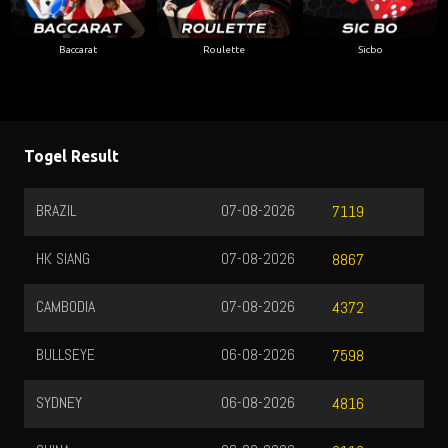
Baccarat
Roulette
Sicbo
Togel Result
BRAZIL
07-08-2026
7119
HK SIANG
07-08-2026
8867
CAMBODIA
07-08-2026
4372
BULLSEYE
06-08-2026
7598
SYDNEY
06-08-2026
4816