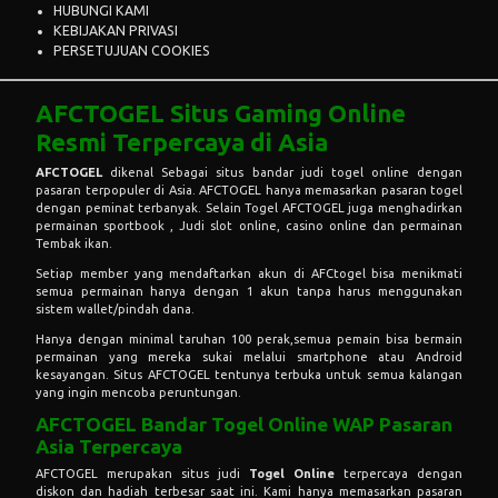
HUBUNGI KAMI
KEBIJAKAN PRIVASI
PERSETUJUAN COOKIES
AFCTOGEL Situs Gaming Online
Resmi Terpercaya di Asia
AFCTOGEL
dikenal Sebagai situs bandar judi togel online dengan
pasaran terpopuler di Asia. AFCTOGEL hanya memasarkan pasaran togel
dengan peminat terbanyak. Selain Togel AFCTOGEL juga menghadirkan
permainan sportbook , Judi slot online, casino online dan permainan
Tembak ikan.
Setiap member yang mendaftarkan akun di AFCtogel bisa menikmati
semua permainan hanya dengan 1 akun tanpa harus menggunakan
sistem wallet/pindah dana.
Hanya dengan minimal taruhan 100 perak,semua pemain bisa bermain
permainan yang mereka sukai melalui smartphone atau Android
kesayangan. Situs AFCTOGEL tentunya terbuka untuk semua kalangan
yang ingin mencoba peruntungan.
AFCTOGEL Bandar Togel Online WAP Pasaran
Asia Terpercaya
AFCTOGEL merupakan situs judi
Togel Online
terpercaya dengan
diskon dan hadiah terbesar saat ini. Kami hanya memasarkan pasaran