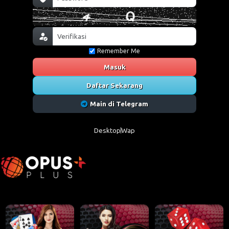
Remember Me
Masuk
Daftar Sekarang
Main di Telegram
Desktop
Wap